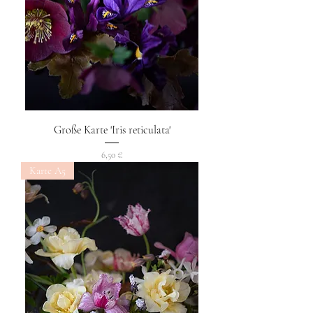
Große Karte 'Iris reticulata'
Preis
6,50 €
Karte A5