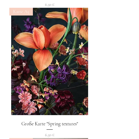
Preis
6,50 €
Karte A5
Große Karte "Spring textures"
Preis
6,50 €