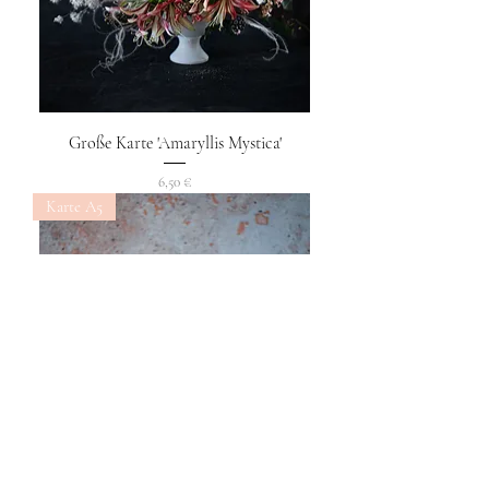
Große Karte 'Amaryllis Mystica'
Preis
6,50 €
Karte A5