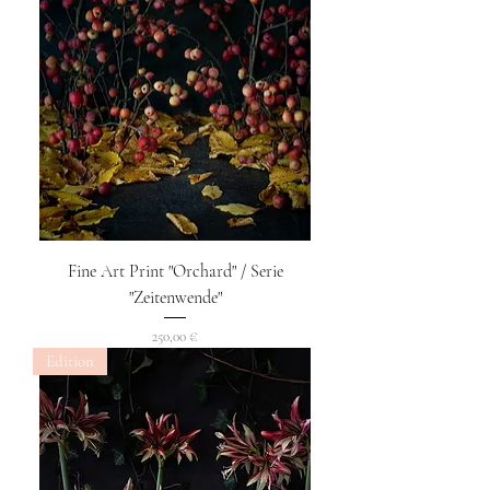
Fine Art Print "Orchard" / Serie
"Zeitenwende"
Preis
250,00 €
Edition