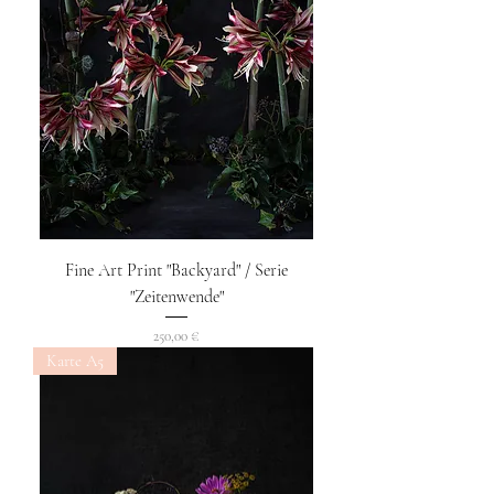
Fine Art Print "Backyard" / Serie
"Zeitenwende"
Preis
250,00 €
Karte A5