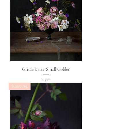
Große Karte 'Small Goblet'
Preis
6,50 €
Karte A5