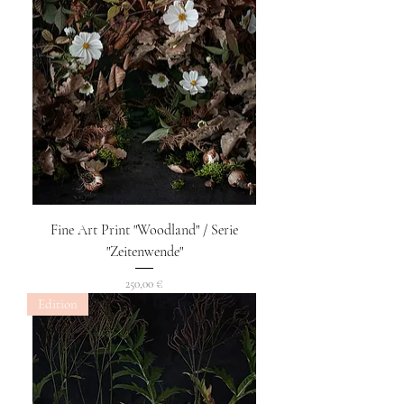
Fine Art Print "Woodland" / Serie
"Zeitenwende"
Preis
250,00 €
Edition