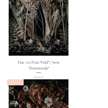
Fine Art Print "Field" / Serie
"Zeitenwende"
Preis
250,00 €
Edition