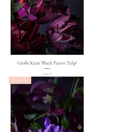
Große Karte 'Black Parrot Tulip'
Preis
6,50 €
Karte A5