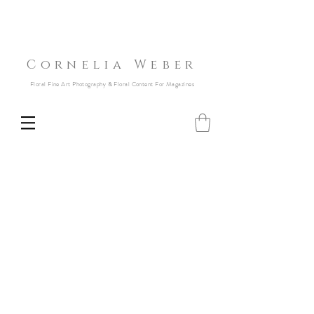
Cornelia Weber
Floral Fine Art Photography & Floral Content For Magazines