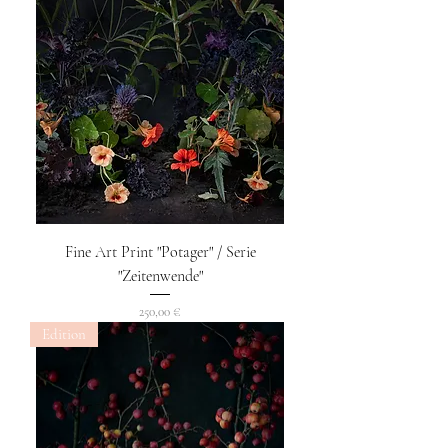
Fine Art Print "Potager" / Serie
"Zeitenwende"
Preis
250,00 €
Edition