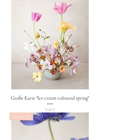
Große Karte "Ice cream coloured spring"
Preis
6,50 €
Karte A5