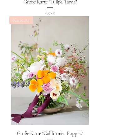
Große Karte "Tulipa Tarda"
Preis
6,50 €
Karte A5
Große Karte "Californien Poppies"