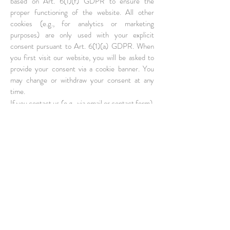
based on Art. 6(1)(f) GDPR to ensure the
proper functioning of the website. All other
cookies (e.g., for analytics or marketing
purposes) are only used with your explicit
consent pursuant to Art. 6(1)(a) GDPR. When
you first visit our website, you will be asked to
provide your consent via a cookie banner. You
may change or withdraw your consent at any
time.
If you contact us (e.g., via email or contact form),
the data you provide will be processed solely for
the purpose of handling your request. The legal
basis is Art. 6(1)(f) GDPR or Art. 6(1)(b) GDPR
if your inquiry relates to a contract. Your data will
be deleted once your request has been fully
processed, unless statutory retention obligations
apply.
If you subscribe to our newsletter, we will use
your email address to send you regular
information about our offers. Subscription takes