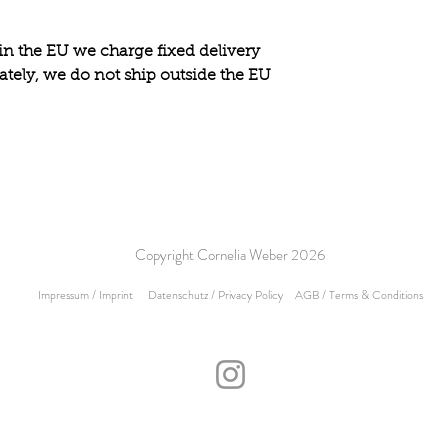
hin the EU we charge fixed delivery
ately, we do not ship outside the EU
Copyright Cornelia Weber 2026
Impressum / Imprint
Datenschutz / Privacy
Policy
AGB / Terms & Conditions