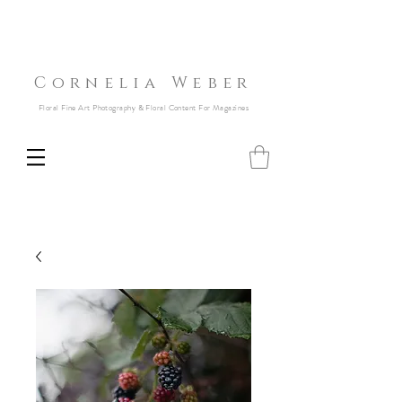
Cornelia Weber
Floral Fine Art Photography & Floral Content For Magazines