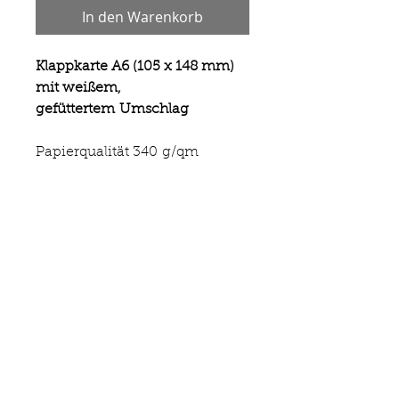
In den Warenkorb
Klappkarte A6 (105 x 148 mm)
mit weißem,
gefüttertem Umschlag
Papierqualität 340 g/qm
Motivseite matt
Preis inklusive 19 % MwSt.
Copyright Cornelia Weber 2026