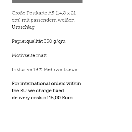
Große Postkarte A5 (14,8 x 21
cm) mit passendem weißen
Umschlag
Papierqualität 330 g/qm
Motivseite matt
Inklusive 19 % Mehrwertsteuer
For international orders within
the EU we charge fixed
delivery costs of 15,00 Euro.
Unfortunately, we do not ship
outside the EU at the moment.
Die farbliche Darstellung ist