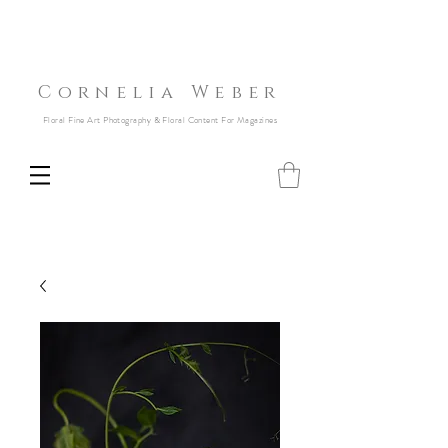
Cornelia Weber
Floral Fine Art Photography & Floral Content For Magazines