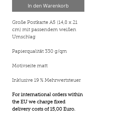
In den Warenkorb
Große Postkarte A5 (14,8 x 21
cm) mit passendem weißen
Umschlag
Papierqualität 330 g/qm
Motivseite matt
Inklusive 19 % Mehrwertsteuer
For international orders within
the EU we charge fixed
delivery costs of 15,00 Euro.
Unfortunately, we do not ship
outside the EU at the moment.