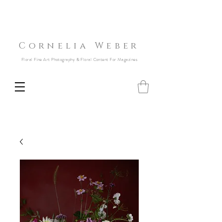
Cornelia Weber
Floral Fine Art Photography & Floral Content For Magazines